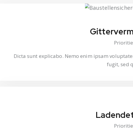
Gitterver
Prioriti
Dicta sunt explicabo. Nemo enim ipsam voluptatem
fugit, sed 
Ladendet
Prioriti